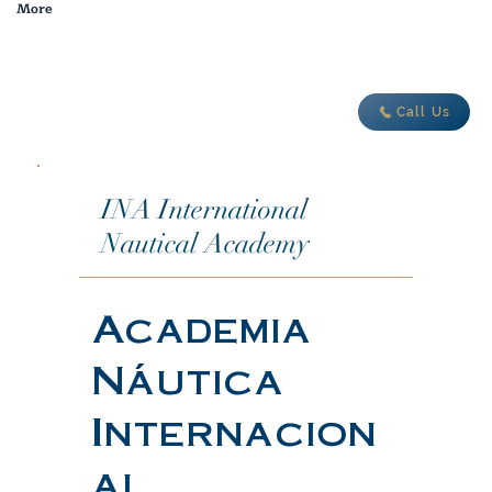
More
adventure today
Call Us
INA International
Nautical Academy
Academia
Náutica
Internacion
al