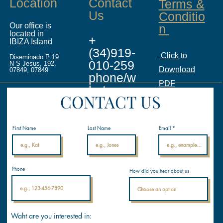
Location
Contact
Terms &
Us
Conditio
Our office is
n
located in
+
IBIZA Island
(34)919-
Click to
Diseminado P 19
010-259
N S Jesus, 192,
Download
07849, 07849
phone/w
PDF
hatsapp
CONTACT US
info@ina
licenses.
First Name
Last Name
Email
com
Internati
Phone
How did you hear about us
onal
Nautical
Academ
y
Waht are you interested in: